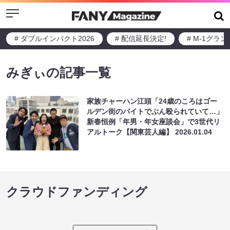
Menu
# ダブルインパクト2026
# 配信延長決定!
# M-1グラ
みぎぃの記事一覧
家族チャーハン江頭「24歳のころはゴー
ルデン街のバイトでぶん殴られていて…」
新春恒例「年男・年女座談会」で3世代リ
アルトーク【関東芸人編】
2026.01.04
クラウドファンディング