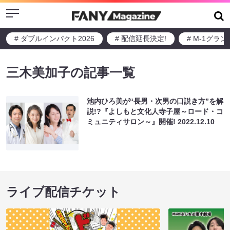
Menu
# ダブルインパクト2026
# 配信延長決定!
# M-1グラ
三木美加子の記事一覧
池内ひろ美が“長男・次男の口説き方”を解
説!?『よしもと文化人寺子屋～ロード・コ
ミュニティサロン～』開催!
2022.12.10
ライブ配信チケット