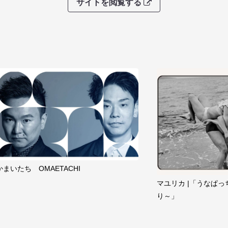
サイトを閲覧する
かまいたち OMAETACHI
マユリカ |「うなぱっ
り～」