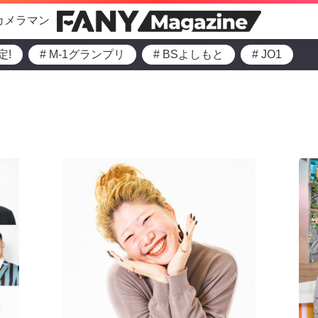
カメラマン
定!
# M-1グランプリ
# BSよしもと
# JO1