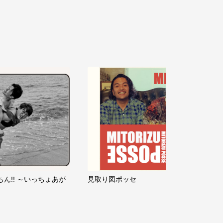
ちん!! ～いっちょあが
見取り図ポッセ