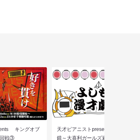
sents キングオブ
天才ピアニストpresentsすっぴん眼
選２回戦③
鏡～大喜利ガールズ避暑地を目指さ