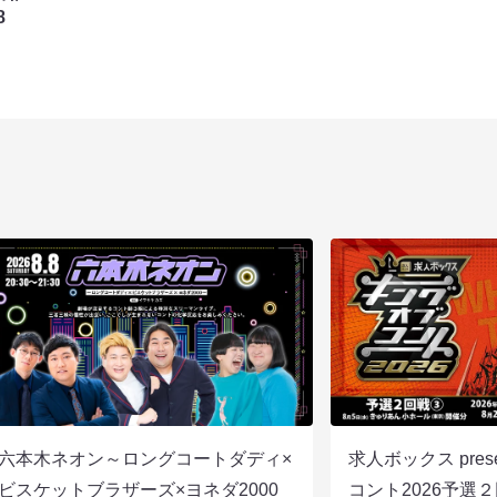
8
六本木ネオン～ロングコートダディ×
求人ボックス pre
ビスケットブラザーズ×ヨネダ2000
コント2026予