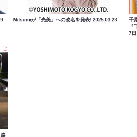
29
Mitsumiが「光美」への改名を発表!
2025.03.23
千
『
7日
に路