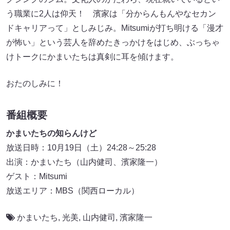
う職業に2人は仰天！ 濱家は「分からんもんやなセカン
ドキャリアって」としみじみ。Mitsumiが打ち明ける「漫才
が怖い」という芸人を辞めたきっかけをはじめ、ぶっちゃ
けトークにかまいたちは真剣に耳を傾けます。
おたのしみに！
番組概要
かまいたちの知らんけど
放送日時：10月19日（土）24:28～25:28
出演：かまいたち（山内健司、濱家隆一）
ゲスト：Mitsumi
放送エリア：MBS（関西ローカル）
かまいたち
,
光美
,
山内健司
,
濱家隆一