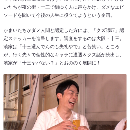
いたちが夜の街・十三で街ゆく人に声をかけ、ダメなエピ
ソードを聞いて今後の人生に役立てようという企画。
かまいたちがダメ人間と認定した方には、「クズ師匠」認
定ステッカーを進呈します。調査をするのは大阪・十三。
濱家は「十三選んでんのも失礼やで」と苦笑い。ところ
が、行く先々で個性的なキャラに遭遇＆クズ話が続出し、
濱家が「十三ヤバない？」とおののく展開に！