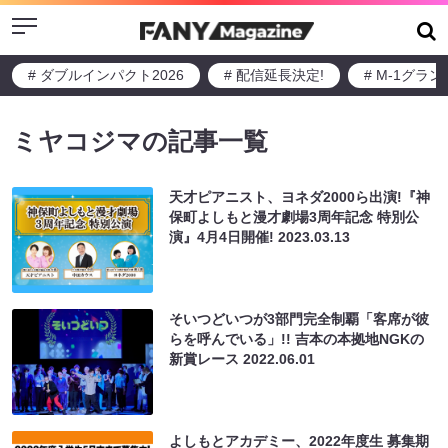
Menu
# ダブルインパクト2026
# 配信延長決定!
# M-1グラ
ミヤコジマの記事一覧
天才ピアニスト、ヨネダ2000ら出演!『神
保町よしもと漫才劇場3周年記念 特別公
演』4月4日開催!
2023.03.13
そいつどいつが3部門完全制覇「客席が彼
らを呼んでいる」!! 吉本の本拠地NGKの
新賞レース
2022.06.01
よしもとアカデミー、2022年度生 募集期