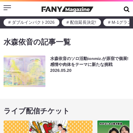
Menu
# ダブルインパクト2026
# 配信延長決定!
# M-1グラ
水森依音の記事一覧
水森依音のソロ活動ionmiz.が原宿で個展!
感情や肉体をテーマに新たな挑戦
2026.05.20
ライブ配信チケット