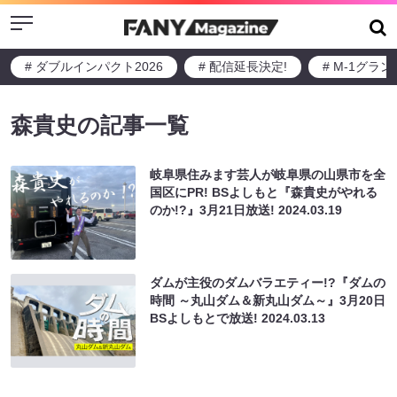
Menu
# ダブルインパクト2026
# 配信延長決定!
# M-1グラ
森貴史の記事一覧
岐阜県住みます芸人が岐阜県の山県市を全
国区にPR! BSよしもと『森貴史がやれる
のか!?』3月21日放送!
2024.03.19
ダムが主役のダムバラエティー!?『ダムの
時間 ～丸山ダム＆新丸山ダム～』3月20日
BSよしもとで放送!
2024.03.13