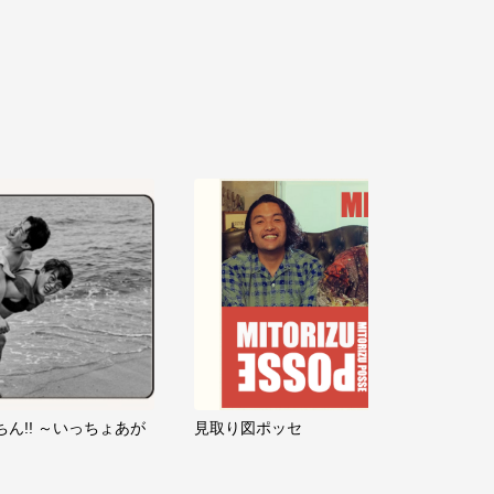
ちん!! ～いっちょあが
見取り図ポッセ