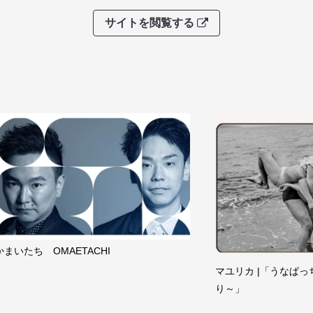
サイトを閲覧する
かまいたち OMAETACHI
マユリカ |「うなぱっ
り～」