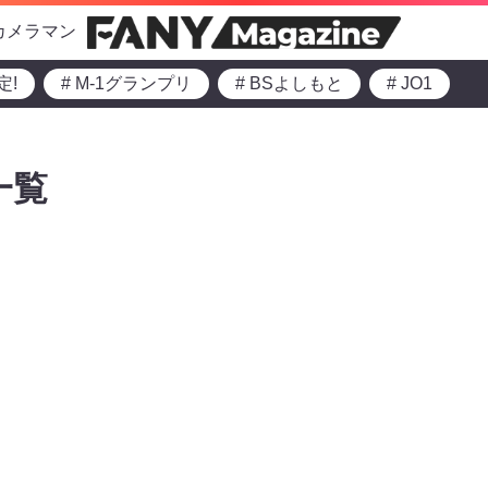
カメラマン
定!
# M-1グランプリ
# BSよしもと
# JO1
一覧