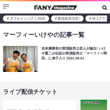
Menu
# ダブルインパクト2026
# 配信延長決定!
# M-1グラ
マーフィーいけやの記事一覧
吉本興業初の実演販売士芸人が誕生! いけ
や賢二が伝説の実演販売士「マーフィー岡
田」に弟子入り
2022.08.01
ライブ配信チケット