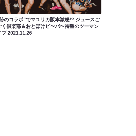
奇跡のコラボ”でマユリカ阪本激怒!? ジュースご
ごく倶楽部＆おとぼけビ〜バ〜待望のツーマン
イブ
2021.11.26