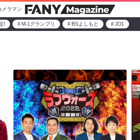
カメラマン
定!
# M-1グランプリ
# BSよしもと
# JO1