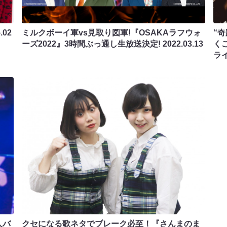
.02
ミルクボーイ軍vs見取り図軍!『OSAKAラフウォ
“
ーズ2022』3時間ぶっ通し生放送決定!
2022.03.13
く
ラ
人バ
クセになる歌ネタでブレーク必至！『さんまのま