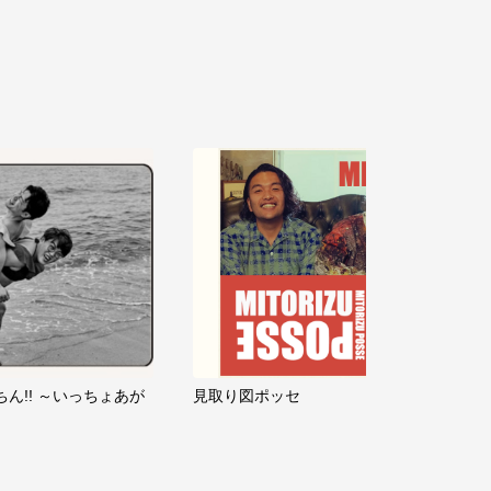
ちん!! ～いっちょあが
見取り図ポッセ