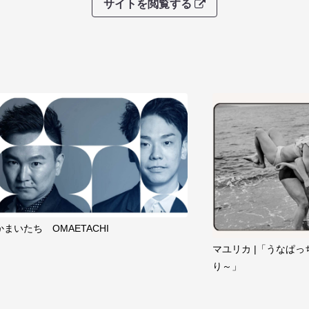
サイトを閲覧する
かまいたち OMAETACHI
マユリカ |「うなぱっ
り～」