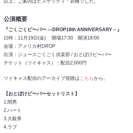
以上、ご案内はビスケッティ・岩橋でした。
公演概要
『ごくごくビ〜バ〜 ―DROP18th ANNIVERSARY－』
日時：11月19日(金) 開場17:30 開演18:00
会場：アメリカ村DROP
出演：ジュースごくごく倶楽部 / おとぼけビ〜バ〜
チケット（ツイキャス）：配信2,000円
ツイキャス配信のアーカイブ視聴は
こちら
から。
【おとぼけビ〜バ〜セットリスト】
1.間男
2.ハート
3.大殺界
4.ラブ