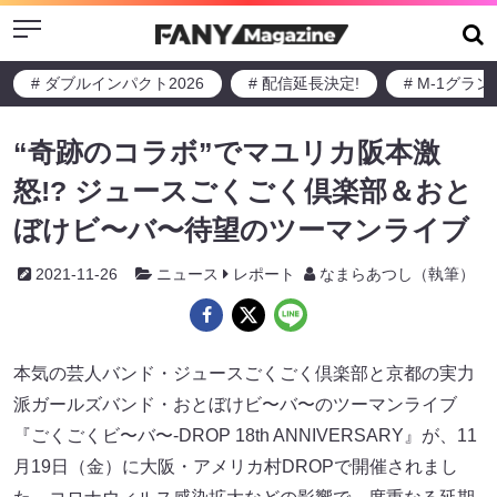
Menu
# ダブルインパクト2026
# 配信延長決定!
# M-1グラ
“奇跡のコラボ”でマユリカ阪本激
怒!? ジュースごくごく倶楽部＆おと
ぼけビ〜バ〜待望のツーマンライブ
2021-11-26
ニュース
レポート
なまらあつし（執筆）
本気の芸人バンド・ジュースごくごく倶楽部と京都の実力
派ガールズバンド・おとぼけビ〜バ〜のツーマンライブ
『ごくごくビ〜バ〜-DROP 18th ANNIVERSARY』が、11
月19日（金）に大阪・アメリカ村DROPで開催されまし