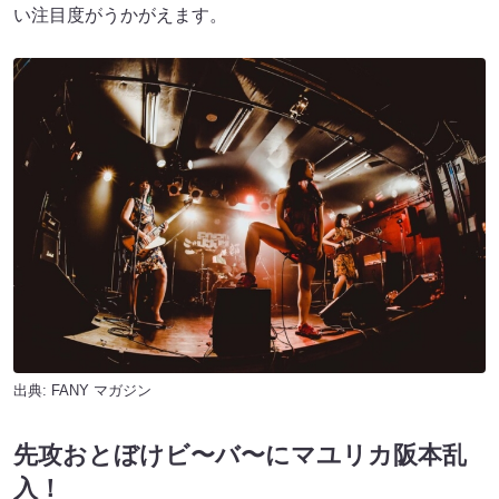
い注目度がうかがえます。
出典:
FANY マガジン
先攻おとぼけビ〜バ〜にマユリカ阪本乱
入！