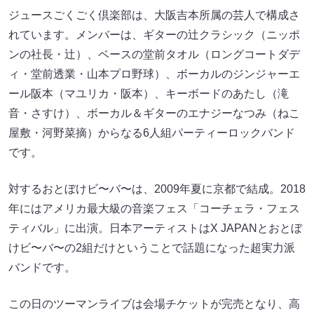
ジュースごくごく倶楽部は、大阪吉本所属の芸人で構成さ
れています。メンバーは、ギターの辻クラシック（ニッポ
ンの社長・辻）、ベースの堂前タオル（ロングコートダデ
ィ・堂前透業・山本プロ野球）、ボーカルのジンジャーエ
ール阪本（マユリカ・阪本）、キーボードのあたし（滝
音・さすけ）、ボーカル＆ギターのエナジーなつみ（ねこ
屋敷・河野菜摘）からなる6人組パーティーロックバンド
です。
対するおとぼけビ〜バ〜は、2009年夏に京都で結成。2018
年にはアメリカ最大級の音楽フェス「コーチェラ・フェス
ティバル」に出演。日本アーティストはX JAPANとおとぼ
けビ〜バ〜の2組だけということで話題になった超実力派
バンドです。
この日のツーマンライブは会場チケットが完売となり、高