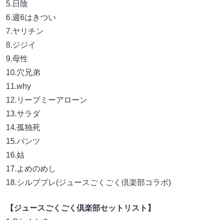
5.日陰
6.週6はきつい
7.ヤリチン
8.ジジイ
9.母性
10.穴兄弟
11.why
12.リーブミーアローン
13.サラダ
14.孤独死
15.パンツ
16.姑
17.よめのめし
18.シルブプレ(ジュースごくごく倶楽部コラボ)
【ジュースごくごく倶楽部セットリスト】