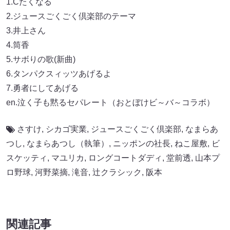
1.Cたくなる
2.ジュースごくごく倶楽部のテーマ
3.井上さん
4.筒香
5.サボりの歌(新曲)
6.タンパクスィッツあげるよ
7.勇者にしてあげる
en.泣く子も黙るセパレート（おとぼけビ～バ～コラボ）
さすけ
,
シカゴ実業
,
ジュースごくごく倶楽部
,
なまらあ
つし
,
なまらあつし（執筆）
,
ニッポンの社長
,
ねこ屋敷
,
ビ
スケッティ
,
マユリカ
,
ロングコートダディ
,
堂前透
,
山本プ
ロ野球
,
河野菜摘
,
滝音
,
辻クラシック
,
阪本
関連記事