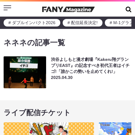
Menu
# ダブルインパクト2026
# 配信延長決定!
# M-1グラ
ネネネの記事一覧
渋谷よしもと漫才劇場『Kakeru翔グラン
プリEAST』の記念すべき初代王者はイチ
ゴ!「誰かこの勢いを止めてくれ!」
2025.04.30
ライブ配信チケット