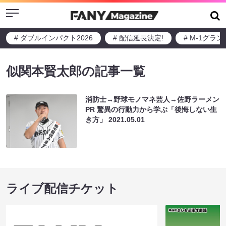
Menu
# ダブルインパクト2026
# 配信延長決定!
# M-1グラ
似関本賢太郎の記事一覧
消防士→野球モノマネ芸人→佐野ラーメン
PR 驚異の行動力から学ぶ「後悔しない生
き方」
2021.05.01
ライブ配信チケット