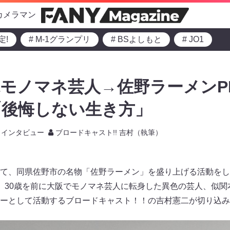
カメラマン
定!
# M-1グランプリ
# BSよしもと
# JO1
モノマネ芸人→佐野ラーメンP
「後悔しない生き方」
インタビュー
ブロードキャスト!! 吉村（執筆）
て、同県佐野市の名物「佐野ラーメン」を盛り上げる活動をし
、30歳を前に大阪でモノマネ芸人に転身した異色の芸人、似関
ーとして活動するブロードキャスト！！の吉村憲二が切り込み