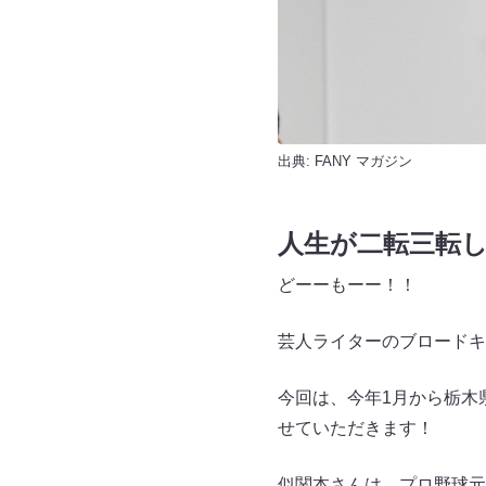
出典:
FANY マガジン
人生が二転三転
どーーもーー！！
芸人ライターのブロードキ
今回は、今年1月から栃木
せていただきます！
似関本さんは、プロ野球元