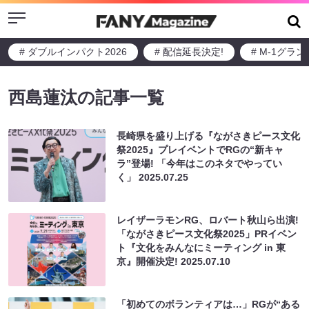
Menu
# ダブルインパクト2026
# 配信延長決定!
# M-1グラ
西島蓮汰の記事一覧
長崎県を盛り上げる『ながさきピース文化
祭2025』プレイベントでRGの“新キャ
ラ”登場! 「今年はこのネタでやってい
く」
2025.07.25
レイザーラモンRG、ロバート秋山ら出演!
「ながさきピース文化祭2025」PRイベン
ト『文化をみんなにミーティング in 東
京』開催決定!
2025.07.10
「初めてのボランティアは…」RGが“ある