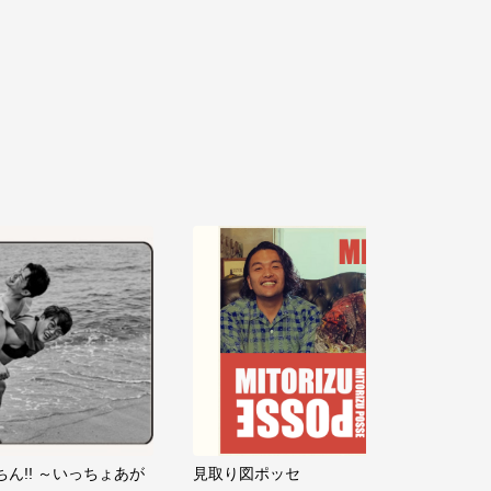
ちん!! ～いっちょあが
見取り図ポッセ