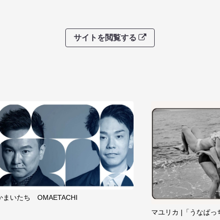
サイトを閲覧する
かまいたち OMAETACHI
マユリカ |「うなぱっ