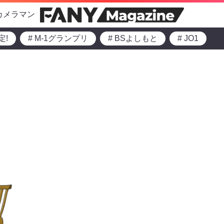
カメラマン
定!
# M-1グランプリ
# BSよしもと
# JO1