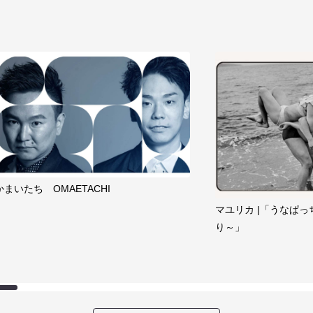
かまいたち OMAETACHI
マユリカ |「うなぱっ
り～」