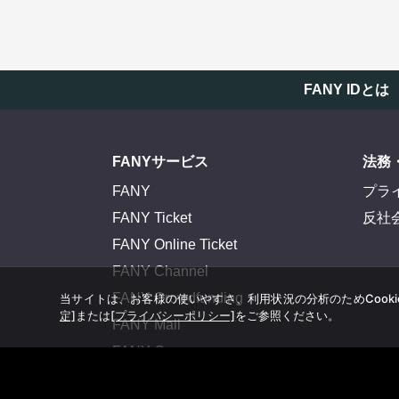
FANY IDとは
FANYサービス
法務
FANY
プラ
FANY Ticket
反社
FANY Online Ticket
FANY Channel
FANY Crowdfunding
当サイトは、お客様の使いやすさ、利用状況の分析のためCook
定]
または
[プライバシーポリシー]
をご参照ください。
FANY Mall
FANY Commu