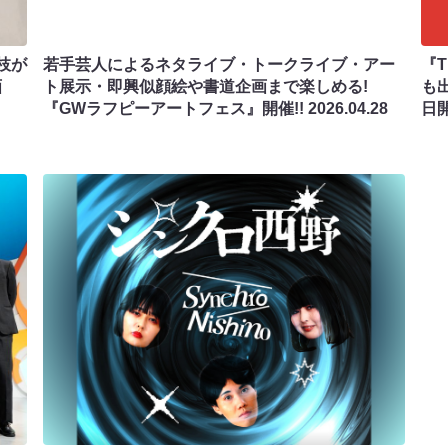
枝が
若手芸人によるネタライブ・トークライブ・アー
『T
画
ト展示・即興似顔絵や書道企画まで楽しめる!
も出
『GWラフピーアートフェス』開催!!
2026.04.28
日