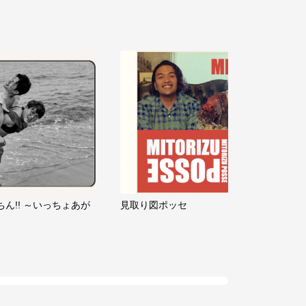
ちん!! ～いっちょあが
見取り図ポッセ