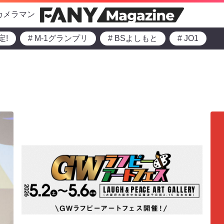
カメラマン
定!
# M-1グランプリ
# BSよしもと
# JO1