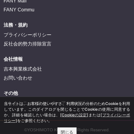
FANY Mall
FANY Commu
法務・規約
プライバシーポリシー
反社会的勢力排除宣言
会社情報
吉本興業株式会社
お問い合わせ
その他
よしもとニュースセンターアーカイブ
当サイトは、お客様の使いやすさ、利用状況の分析のためCookieを利用
しています。このダイアログを閉じることでCookieの使用に同意する
か、詳細を確認したい場合は、
[Cookieの設定]
または
[プライバシーポ
リシー]
をご参照ください。
©YOSHIMOTO KOGYO, All Rights Reserved.
閉じる