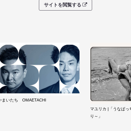
サイトを閲覧する
かまいたち OMAETACHI
マユリカ |「うなぱっ
り～」