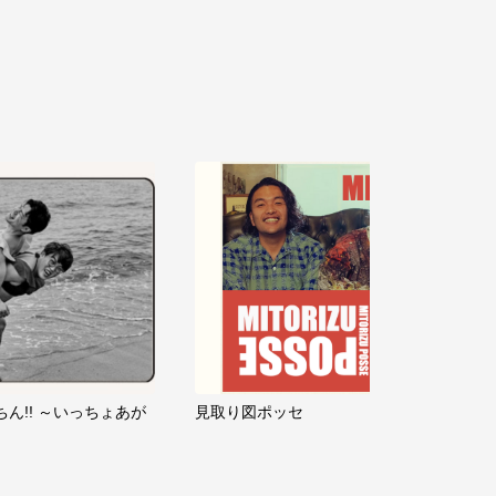
ちん!! ～いっちょあが
見取り図ポッセ