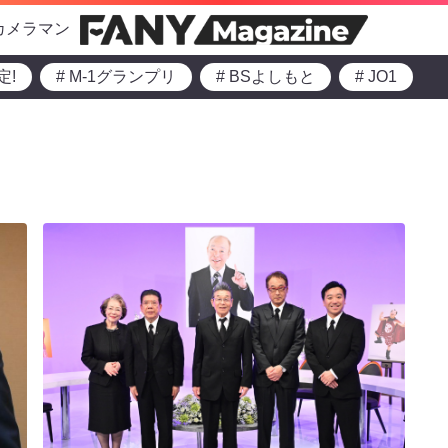
カメラマン
定!
# M-1グランプリ
# BSよしもと
# JO1