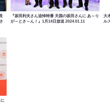
長
『坂田利夫さん追悼特番 天国の坂田さんに あ～り
大
さ
が～とさ～ん！』1月14日放送
2024.01.11
ル
りに