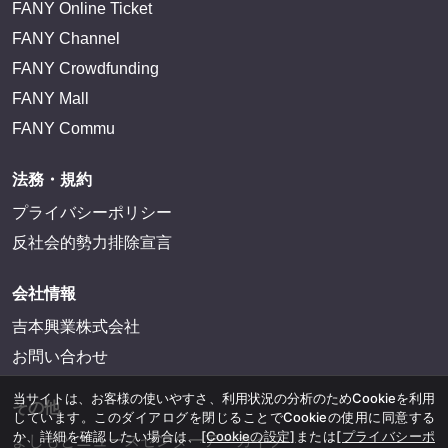
サイトを閲覧する
FANY IDとは
FANY IDに登録・ログインする
FANYサービス
FANY
FANY Ticket
FANY Online Ticket
FANY Channel
FANY Crowdfunding
当サイトは、お客様の使いやすさ、利用状況の分析のためCookieを利用
FANY Mall
しています。このダイアログを閉じることでCookieの使用に同意する
か、詳細を確認したい場合は、
[Cookieの設定]
または
[プライバシーポ
FANY Commu