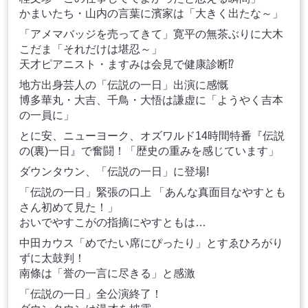
かまいたち・山内の言葉に濱家は「大きく出たな～」
「アメマバッジを売ってきて」寛平の無茶ぶりに大木
こだま「それだけは堪忍～」
天才ピアニスト・ますみは会見で健康診断⁉
地方出身芸人の「伝説の一日」出演に感慨
博多華丸・大吉、千鳥・大悟は謙虚に「ようやく吉本
の一員に」
とに安、ニューヨーク、オズワルド14時間特番『伝説
の(裏)一日』で奮闘！「歴史の重みを感じています」
ダウンタウン、「伝説の一日」に登場!
「伝説の一日」緊張の口上 「あんな真面目なやすとも
さん初めて見た！」
おいでやすこがの指摘にやすともは…
中田カウス「めでたい席にぴったり」とすゑひろがり
ずに太鼓判！
南條は「誉の一言に尽きる」と感激
「伝説の一日」全公演終了！