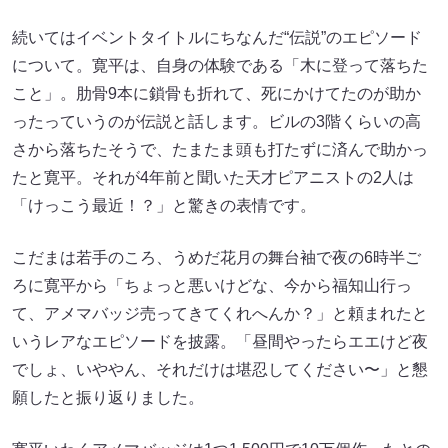
続いてはイベントタイトルにちなんだ“伝説”のエピソード
について。寛平は、自身の体験である「木に登って落ちた
こと」。肋骨9本に鎖骨も折れて、死にかけてたのが助か
ったっていうのが伝説と話します。ビルの3階くらいの高
さから落ちたそうで、たまたま頭も打たずに済んで助かっ
たと寛平。それが4年前と聞いた天才ピアニストの2人は
「けっこう最近！？」と驚きの表情です。
こだまは若手のころ、うめだ花月の舞台袖で夜の6時半ご
ろに寛平から「ちょっと悪いけどな、今から福知山行っ
て、アメマバッジ売ってきてくれへんか？」と頼まれたと
いうレアなエピソードを披露。「昼間やったらエエけど夜
でしょ、いややん、それだけは堪忍してください〜」と懇
願したと振り返りました。