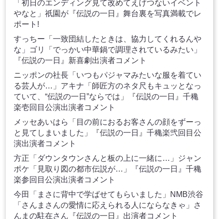
「初日のエンディング見て改めてえげつないイベント
やなと」祇園が『伝説の一日』舞台裏を写真満載でレ
ポート!
すっちー「一致団結したときは、協力してくれるんや
な」ゴリ「でっかい中華鍋で調理されているみたい」
『伝説の一日』新喜劇出演者コメント
ニッポンの社長「いつもパジャマみたいな服を着てい
る芸人が…」アキナ「師匠方のネタ尺もキュッとなっ
ていて、“伝説の一日”ならでは」『伝説の一日』千穐
楽壱回目公演出演者コメント
メッセあいはら「目の前におるお客さんの顔をずーっ
と見てしまいました」『伝説の一日』千穐楽弐回目公
演出演者コメント
方正「ダウンタウンさんと板の上に一緒に…」ジャン
ポケ「見取り図の都市伝説が…」『伝説の一日』千穐
楽参回目公演出演者コメント
今田「まさに背中で学ばせてもらいました」NMB渋谷
「さんまさんの愛情に応えられる人にならなきゃ」さ
んまの駐在さん『伝説の一日』出演者コメント