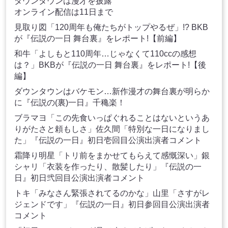
ダウンタウンは漫才を披露
オンライン配信は11日まで
見取り図「120周年も俺たちがトップやるぜ」!? BKB
が『伝説の一日 舞台裏』をレポート!【前編】
和牛「よしもと110周年…じゃなくて110ccの感想
は？」BKBが『伝説の一日 舞台裏』をレポート!【後
編】
ダウンタウンはバケモン…新作漫才の舞台裏が明らか
に『伝説の(裏)一日』千穐楽！
ブラマヨ「この先食いっぱぐれることはないというあ
りがたさと頼もしさ」佐久間「特別な一日になりまし
た」『伝説の一日』初日壱回目公演出演者コメント
霜降り明星「トリ前をまかせてもらえて感慨深い」銀
シャリ「衣装を作ったり、散髪したり」『伝説の一
日』初日弐回目公演出演者コメント
トキ「みなさん緊張されてるのかな」山里「さすがレ
ジェンドです」『伝説の一日』初日参回目公演出演者
コメント