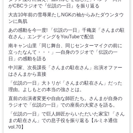
がCBCラジオで『伝説の一日』を振り返る
大吉10年前の雪辱果たしNGKの袖からみたダウンタウ
ンに鳥肌
あの感動を今一度! 「伝説の一日」千穐楽「さんまの駐
在さん」エンディングをYouTubeで配信
南キャン山里「同じ舞台、同じセンターマイクの前に
立ったなんて・・・」―自身のラジオで「伝説の一
日」の感動を語る
中川家、次長課長「さんまの駐在さん」出演オファー
はさんまから直接
「伝説の一日」大トリが「さんまの駐在さん」だった
理由。よしもとの本当の強さとは。
直前の出演者変更や自由な師匠たち。さんまが自身の
ラジオで「伝説の一日」での座長の大変さを語る。
「伝説の一日」で巨人師匠からいただいた家宝! 「さん
まの駐在さん」での息子役を振り返る【ルミネ通信
vol.70】