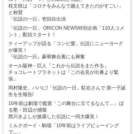
桂文枝は「コロナをみんなで越えてきたのがすごい」
と称賛
「伝説の一日」壱回目出演
「伝説の一日」 ORICON NEWS特別企画「110人コメ
ント」配信スタート！
ティーアップが語る「コンビ愛」伝説にニューヨーク
が爆笑！
『伝説の一日』豪華舞台裏にも興奮
オール阪神・巨人「これから伝説をまた作る」
チョコレートプラネットは「この会見が出番より緊
張」
岡村隆史、パパに!「伝説の一日」駐在さんで 第一子誕
生を生報告!
10年前は劇場で鑑賞「この舞台に立てるなんて…」ぼ
る塾・田辺が感慨
西川きよしが披露した伝説に一同大爆笑！
ミルクボーイ・駒場「10年前はライブビューイング
で…」