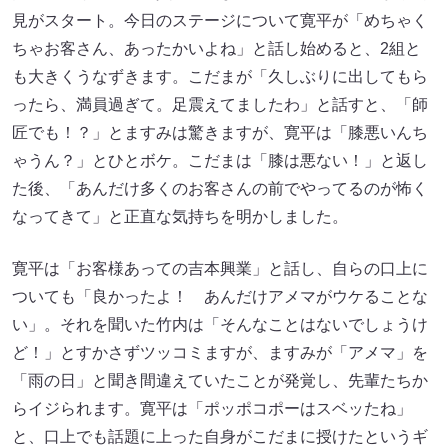
見がスタート。今日のステージについて寛平が「めちゃく
ちゃお客さん、あったかいよね」と話し始めると、2組と
も大きくうなずきます。こだまが「久しぶりに出してもら
ったら、満員過ぎて。足震えてましたわ」と話すと、「師
匠でも！？」とますみは驚きますが、寛平は「膝悪いんち
ゃうん？」とひとボケ。こだまは「膝は悪ない！」と返し
た後、「あんだけ多くのお客さんの前でやってるのが怖く
なってきて」と正直な気持ちを明かしました。
寛平は「お客様あっての吉本興業」と話し、自らの口上に
ついても「良かったよ！ あんだけアメマがウケることな
い」。それを聞いた竹内は「そんなことはないでしょうけ
ど！」とすかさずツッコミますが、ますみが「アメマ」を
「雨の日」と聞き間違えていたことが発覚し、先輩たちか
らイジられます。寛平は「ポッポコポーはスベッたね」
と、口上でも話題に上った自身がこだまに授けたというギ