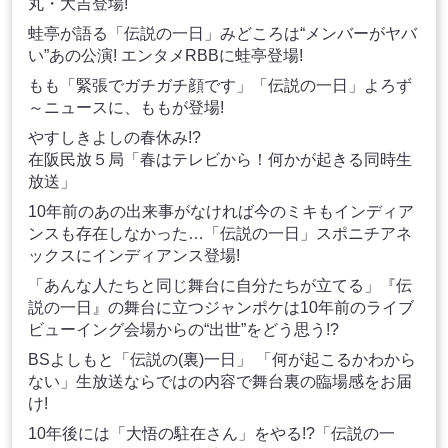
丸・大吉登場!
蛙亭が語る「伝説の一日」みどころは“メンバーがヤバ
い”あの公演! エンタメRBBに蛙亭登場!
もも「緊張でガチガチ顔です」「伝説の一日」よろず
～ニュースに、ももが登場!
やすしきよしの春休み!?
在阪民放５局「春はテレビから！何かが起きる同時生
放送」
10年前のあの出来事がなければ今のミキもインディア
ンスも存在しなかった…「伝説の一日」スポニチアネ
ックスにインディアンス登場!
「あんな人たちと同じ舞台に自分たちが立てる」『伝
説の一日』の舞台に立つジャンポケは10年前のライブ
ビューイング会場からの“出世”をどう思う!?
BSよしもと「伝説の(裏)一日」 「何が起こるかわから
ない」生放送ならではの内容で舞台裏の臨場感をお届
け!
10年後には「大悟の駐在さん」をやる!?「伝説の一