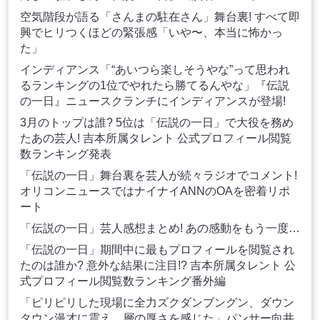
空気階段が語る「さんまの駐在さん」舞台裏! すべて即
興でヒリつくほどの緊張感「いや〜、本当に怖かっ
た」
インディアンス「“あいつら楽しそうやな”って思われ
るランキングの1位でやれたら勝てるんやな」『伝説
の一日』ニュースクランチにインディアンスが登場!
3月のトップは誰? 5位は「伝説の一日」で大役を務め
たあの芸人! 吉本所属タレント 公式プロフィール閲覧
数ランキング発表
「伝説の一日」舞台裏を芸人が続々ラジオでコメント!
オリコンニュースではナイナイANNのOAを密着リポ
ート
「伝説の一日」芸人感想まとめ! あの感動をもう一度…
「伝説の一日」期間中に最もプロフィールを閲覧され
たのは誰か? 意外な結果に注目!? 吉本所属タレント 公
式プロフィール閲覧数ランキング番外編
「ピリピリした現場に全力ズクダンブングン、ダウン
タウン漫才に震え、層の厚さを感じた」パンサー向井