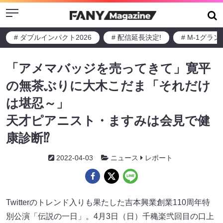
Menu
# ダブルインパクト2026
# 配信延長決定!
# M-1グラ
「アメマバッジを売ってきて」寛平
の無茶ぶりに大木こだま「それだけ
は堪忍～」
天才ピアニスト・ますみは会見で健
康診断⁉
2022-04-03
ニュース
レポート
Twitterのトレンド入りも果たした吉本興業創業110周年特
別公演「伝説の一日」。4月3日（日）千穐楽弐回目の口上