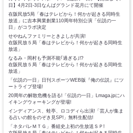
日】4月2日-3日なんばグランド花月にて開催
在阪民放5局「春はテレビから！何かが起きる同時生
放送」に吉本興業創業110周年特別公演「伝説の一
日」がコラボ決定
せやねんファミリーときよしが共演!
在阪民放５局「春はテレビから！何かが起きる同時生
放送」
なるみ・岡村も予測不能｢過ぎる｣!?
在阪民放５局「春はテレビから！何かが起きる同時生
放送」
「伝説の一日」日刊スポーツWEB版『俺の伝説』にツ
ートライブ登場!
20周年の解散危機を語る!「伝説の一日」Lmaga.jpにハ
イキングウォーキングが登場!
インディアンス、蛙亭、ロコディら出演!「芸人が集ま
る占いの館をのぞき見SP!」無料生配信!
「ネタバレＭＴＧ」番組史上初の生放送ＳＰ!
在阪民放５局「春はテレビから！何かが起きる同時生