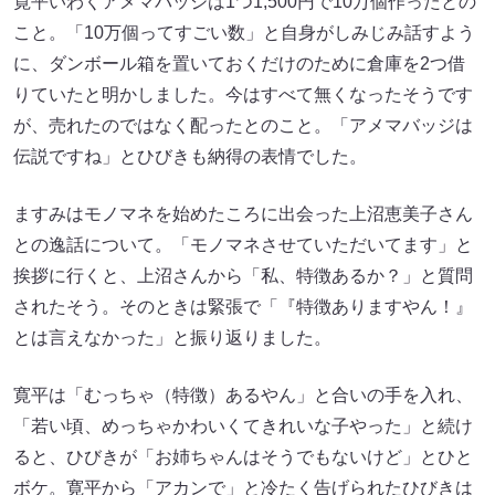
寛平いわくアメマバッジは1つ1,500円で10万個作ったとの
こと。「10万個ってすごい数」と自身がしみじみ話すよう
に、ダンボール箱を置いておくだけのために倉庫を2つ借
りていたと明かしました。今はすべて無くなったそうです
が、売れたのではなく配ったとのこと。「アメマバッジは
伝説ですね」とひびきも納得の表情でした。
ますみはモノマネを始めたころに出会った上沼恵美子さん
との逸話について。「モノマネさせていただいてます」と
挨拶に行くと、上沼さんから「私、特徴あるか？」と質問
されたそう。そのときは緊張で「『特徴ありますやん！』
とは言えなかった」と振り返りました。
寛平は「むっちゃ（特徴）あるやん」と合いの手を入れ、
「若い頃、めっちゃかわいくてきれいな子やった」と続け
ると、ひびきが「お姉ちゃんはそうでもないけど」とひと
ボケ。寛平から「アカンで」と冷たく告げられたひびきは