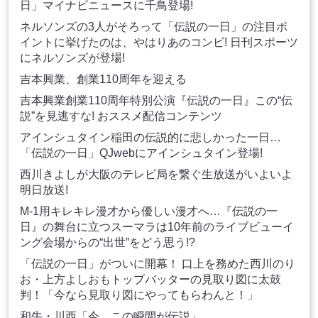
日」マイナビニュースに千鳥登場!
ネルソンズの3人がそろって「伝説の一日」の注目ポ
イントに挙げたのは、やはりあのコンビ! 日刊スポーツ
にネルソンズが登場!
吉本興業、創業110周年を迎える
吉本興業創業110周年特別公演『伝説の一日』この“伝
説”を見逃すな! おススメ配信コンテンツ
アインシュタイン稲田の伝説的に悲しかった一日…
「伝説の一日」QJwebにアインシュタイン登場!
西川きよしが大阪のテレビ局を繋ぐ生放送がいよいよ
明日放送!
M-1用キレキレ漫才から優しい漫才へ…『伝説の一
日』の舞台に立つスーマラは10年前のライブビューイ
ング会場からの“出世”をどう思う!?
「伝説の一日」がついに開幕！ 口上を務めた西川のり
お・上方よしおもトップバッターの見取り図に太鼓
判！「今なら見取り図にやってもらわんと！」
和牛・川西「今、この瞬間が伝説」