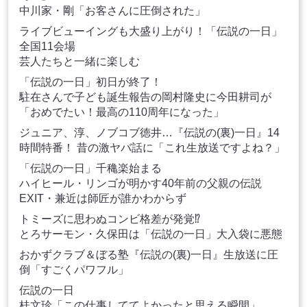
中川家・剛「お客さんに圧倒された」
ライブビューイングも大盛り上がり！「伝説の一日」
全国11会場
芸人たちと一緒に楽しむ
「伝説の一日」初日が終了！
駐在さんで子ども誕生報告の岡村隆史に今田耕司が
「おめでたい！最高の110周年になった」
ジュニア、淳、ノブコブ徳井…『伝説の(裏)一日』14
時間特番！ 昔の激ヤバ話に「これ生放送ですよね？」
「伝説の一日」千穐楽始まる
ハイヒール・リンゴが明かす40年前の父親の伝説
EXIT・兼近は師匠が誰かわからず
トミーズに思わぬコンビ格差が発覚⁉
とろサーモン・久保田は「伝説の一日」大入袋に悪態
おかずクラブ＆ぼる塾『伝説の(裏)一日』生放送に圧
倒「すごくパワフル」
伝説の一日
桂文珍「この仕事しててよかったと思える瞬間」