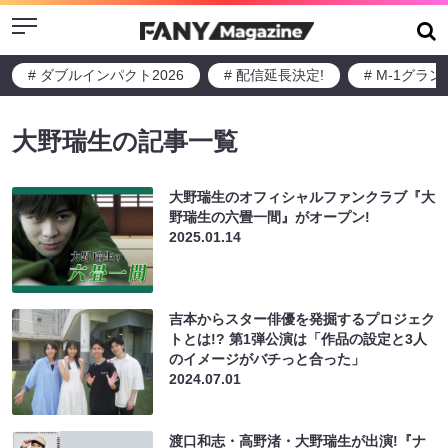
Menu
# ダブルインパクト2026
# 配信延長決定!
# M-1グラ
大野瑞生の記事一覧
大野瑞生のオフィシャルファンクラブ『大
野瑞生の六畳一間』がオープン!
2025.01.14
吉本からスター俳優を発掘するプロジェク
トとは!? 第1弾公演は「作品の設定と3人
のイメージがバチっと合った」
2024.07.01
渡口和志・高野渚・大野瑞生が出演!『ナ