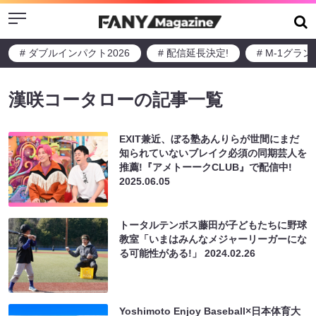
Menu
# ダブルインパクト2026
# 配信延長決定!
# M-1グラ
漢咲コータローの記事一覧
EXIT兼近、ぼる塾あんりらが世間にまだ
知られていないブレイク必須の同期芸人を
推薦!『アメトーークCLUB』で配信中!
2025.06.05
トータルテンボス藤田が子どもたちに野球
教室「いまはみんなメジャーリーガーにな
る可能性がある!」
2024.02.26
Yoshimoto Enjoy Baseball×日本体育大