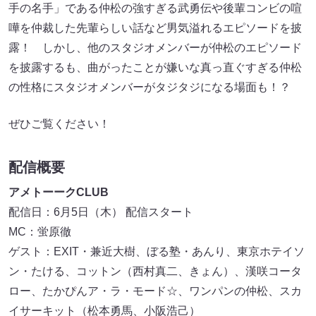
手の名手」である仲松の強すぎる武勇伝や後輩コンビの喧
嘩を仲裁した先輩らしい話など男気溢れるエピソードを披
露！ しかし、他のスタジオメンバーが仲松のエピソード
を披露するも、曲がったことが嫌いな真っ直ぐすぎる仲松
の性格にスタジオメンバーがタジタジになる場面も！？
ぜひご覧ください！
配信概要
アメトーークCLUB
配信日：6月5日（木） 配信スタート
MC：蛍原徹
ゲスト：EXIT・兼近大樹、ぼる塾・あんり、東京ホテイソ
ン・たける、コットン（西村真二、きょん）、漢咲コータ
ロー、たかぴんア・ラ・モード☆、ワンパンの仲松、スカ
イサーキット（松本勇馬、小阪浩己）