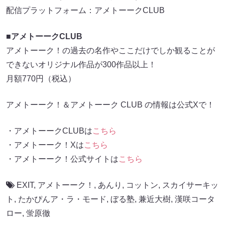
配信プラットフォーム：アメトーークCLUB
■アメトーークCLUB
アメトーーク！の過去の名作やここだけでしか観ることが
できないオリジナル作品が300作品以上！
月額770円（税込）
アメトーーク！＆アメトーーク CLUB の情報は公式Xで！
・アメトーークCLUBは
こちら
・アメトーーク！Xは
こちら
・アメトーーク！公式サイトは
こちら
EXIT
,
アメトーーク！
,
あんり
,
コットン
,
スカイサーキッ
ト
,
たかぴんア・ラ・モード
,
ぼる塾
,
兼近大樹
,
漢咲コータ
ロー
,
蛍原徹