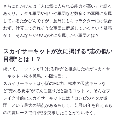
さらにたかぴんは「人に気に入られる能力が高い」と語る
あんり。ナダル軍団やせいや軍団など数多くの軍団に所属
しているたかぴんですが、意外にもキャラクターには似合
わず、計算して売れそうな軍団に所属しているという疑惑
が！ そんなたかぴんが次に所属したい軍団とは？
スカイサーキットが次に掲げる“志の低い
目標”とは！？
続いて、コットンが“眠れる獅子”と推薦したのがスカイサ
ーキット（松本勇馬、小阪浩己）。
スカイサーキットは小阪のMC力、松本の天然キャラな
ど”売れる要素”がてんこ盛りだと語るコットン。そんなブ
レイク寸前のスカイサーキットには「コンビのネタが激
弱」という最大の弱点があるらしく、芸歴14年を迎えるも
のの賞レースで2回戦を突破したことがないそう。