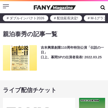
Menu
# ダブルインパクト2026
# 配信延長決定!
# M-1グラ
親泊泰秀の記事一覧
吉本興業創業110周年特別公演「伝説の一
日」
口上、幕間SPの出演者発表!
2022.03.25
ライブ配信チケット