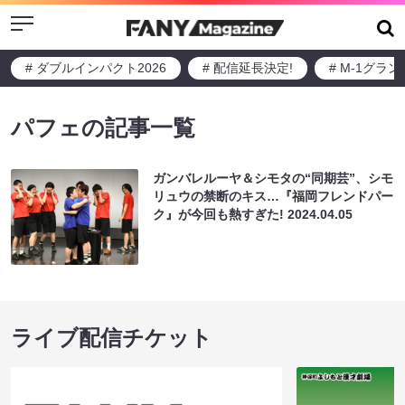
Menu
# ダブルインパクト2026
# 配信延長決定!
# M-1グラ
パフェの記事一覧
ガンバレルーヤ＆シモタの“同期芸”、シモ
リュウの禁断のキス…『福岡フレンドパー
ク』が今回も熱すぎた!
2024.04.05
ライブ配信チケット