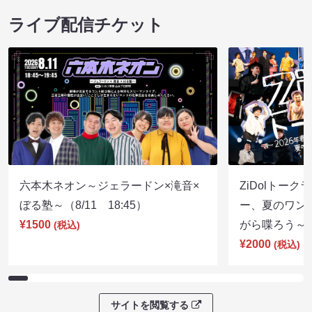
ライブ配信チケット
六本木ネオン～ジェラードン×滝音×
ZiDolトーク
ぼる塾～（8/11 18:45）
ー、夏のワン
¥1500
がら喋ろう～（8
(税込)
¥2000
(税込)
サイトを閲覧する