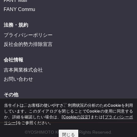
FANY Mall
FANY Commu
法務・規約
プライバシーポリシー
反社会的勢力排除宣言
会社情報
吉本興業株式会社
お問い合わせ
その他
よしもとニュースセンターアーカイブ
当サイトは、お客様の使いやすさ、利用状況の分析のためCookieを利用
しています。このダイアログを閉じることでCookieの使用に同意する
か、詳細を確認したい場合は、
[Cookieの設定]
または
[プライバシーポ
リシー]
をご参照ください。
©YOSHIMOTO KOGYO, All Rights Reserved.
閉じる