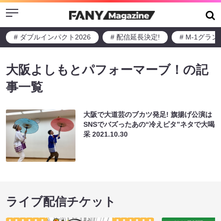
Menu
# ダブルインパクト2026
# 配信延長決定!
# M-1グラ
大阪よしもとパフォーマーブ！の記
事一覧
大阪で大道芸のブカツ発足! 旗揚げ公演は
SNSでバズったあの“冷えピタ”ネタで大喝
采
2021.10.30
ライブ配信チケット