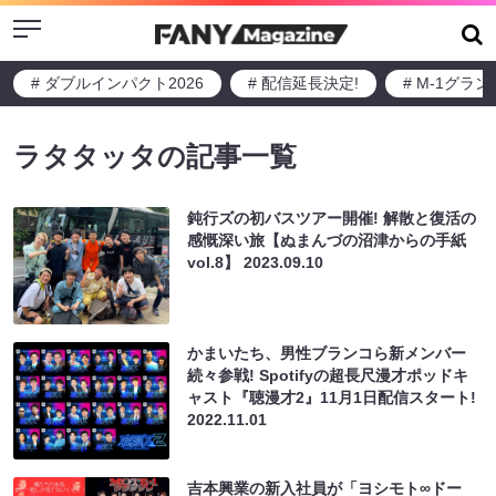
Menu
# ダブルインパクト2026
# 配信延長決定!
# M-1グラ
ラタタッタの記事一覧
鈍行ズの初バスツアー開催! 解散と復活の
感慨深い旅【ぬまんづの沼津からの手紙
vol.8】
2023.09.10
かまいたち、男性ブランコら新メンバー
続々参戦! Spotifyの超長尺漫才ポッドキ
ャスト『聴漫才2』11月1日配信スタート!
2022.11.01
吉本興業の新入社員が「ヨシモト∞ドー