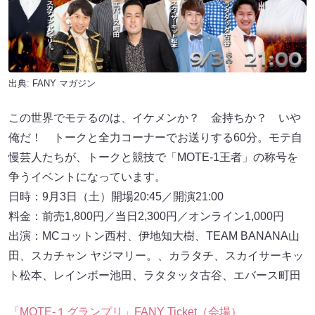
出典:
FANY マガジン
この世界でモテるのは、イケメンか？ 金持ちか？ いや
俺だ！ トークと全力コーナーでお送りする60分。モテ自
慢芸人たちが、トークと競技で「MOTE-1王者」の称号を
争うイベントになっています。
日時：9月3日（土）開場20:45／開演21:00
料金：前売1,800円／当日2,300円／オンライン1,000円
出演：MCコットン西村、伊地知大樹、TEAM BANANA山
田、スカチャン ヤジマリー。、カラタチ、スカイサーキッ
ト松本、レインボー池田、ラタタッタ古谷、エバース町田
「MOTE-１グランプリ」FANY Ticket（会場）