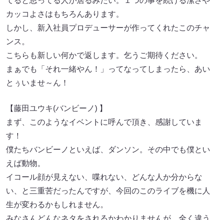
てると思ってる人が居るみたい。１つの事を続ける潔さや
カッコよさはもちろんあります。
しかし、新入社員プロデューサーが作ってくれたこのチャ
ンス。
こちらも新しい何かで返します。乞うご期待ください。
まぁでも「それ一緒やん！」ってなってしまったら、あい
とぅいませ～ん！
【藤田ユウキ(バンビーノ) 】
まず、このようなイベントに呼んで頂き、感謝していま
す！
僕たちバンビーノといえば、ダンソン。その中でも僕とい
えば動物。
イコール顔が見えない、喋れない、どんな人か分からな
い、と三重苦だったんですが、今回のこのライブを機に人
生が変わるかもしれません。
みなさんどんなネタをされるかわかりませんが、全く違う