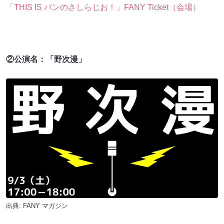
「THIS IS パンのさしらじお！」FANY Ticket（会場）
②公演名：「野次漫」
出典:
FANY マガジン