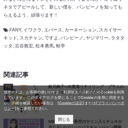
ネタでアピールして、新しい僕を、バンビーノを知っても
らえるよう、頑張ります！
FANY
,
イワクラ
,
エバース
,
カーネーション
,
スカイサー
キット
,
スカチャン
,
ですよ
,
バンビーノ
,
ヤジマリー
,
ラタタ
ッタ
,
古谷敦宏
,
松本勇馬
,
蛙亭
関連記事
鈴川絢子×JR東海リテイリング・プラスの
PR
当サイトは、お客様の使いやすさ、利用状況の分析のためCookieを利用
トラベルグッズ発売!
2026.08.05
しています。このダイアログを閉じることでCookieの使用に同意する
か、詳細を確認したい場合は、
[Cookieの設定]
または
[プライバシーポ
リシー]
をご参照ください。
閉じる
NMB48・田中美空のサイン入りチェキが
当たる! dバリューパスキャンペーン開催