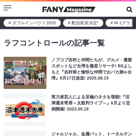
Menu
# ダブルインパクト2026
# 配信延長決定!
# M-1グラ
ラフコントロールの記事一覧
ノブコブ吉村と仲間たちが、グルメ・最新
スポットなど台湾を徹底リサーチ! BSよし
もと『吉村崇と愉快な仲間でおバカ旅in台
湾』8月17日放送!
2025.08.15
実力派芸人による至極のネタを堪能!『沼
津週末寄席～太鼓判ライブ～』6月より定
例開催!
2023.05.19
ジャルジャル、金属バット、トータルテン