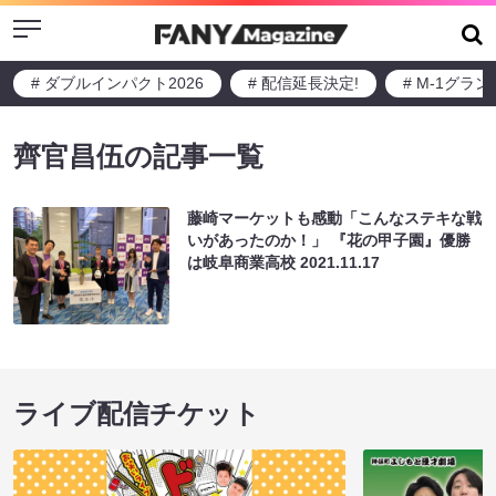
Menu
# ダブルインパクト2026
# 配信延長決定!
# M-1グラ
齊官昌伍の記事一覧
藤崎マーケットも感動「こんなステキな戦
いがあったのか！」 『花の甲子園』優勝
は岐阜商業高校
2021.11.17
ライブ配信チケット