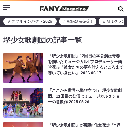
Menu
# ダブルインパクト2026
# 配信延長決定!
# M-1グラ
堺少女歌劇団の記事一覧
「堺少女歌劇団」12回目の本公演は青春
を描いたミュージカル! プロデューサー仙
堂花歩「彼女たちの夢を叶えるところまで
導いていきたい」
2026.06.17
「ここから世界へ飛び立つ!」 堺少女歌劇
団、11回目の公演はミュージカル＆ショ
ーの意欲作
2025.05.26
「堺少女歌劇団」が躍動! 仙堂花歩「“堺