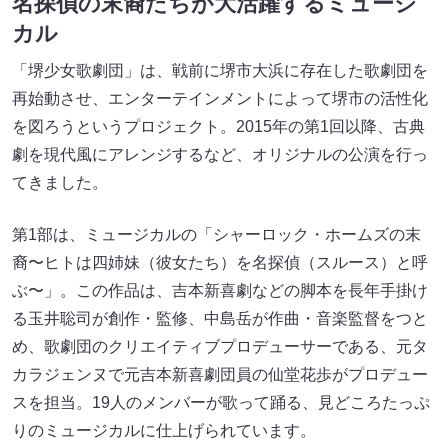
名探偵の末裔たちが大活躍するミュージ
カル
「堺少女歌劇団」は、戦前に堺市大浜に存在した歌劇団を
再始動させ、エンターテインメントによって堺市の活性化
を図ろうというプロジェクト。2015年の第1回以降、古典
劇を現代風にアレンジするなど、オリジナルの公演を行っ
てきました。
第1部は、ミュージカルの「シャーロック・ホームズの末
裔〜ヒトは四姉妹（彼女たち）を名探偵（スルース）と呼
ぶ〜」。この作品は、吉本新喜劇などの脚本を長年手掛け
る玉井聡司が創作・監修、中島岳が作曲・音楽監督をつと
め、歌劇団のクリエイティブプロデューサーである、元タ
カラジェンヌで元吉本新喜劇団員の仙堂花歩がプロデュー
スを担当。19人のメンバーが歌って踊る、見どころたっぷ
りのミュージカルに仕上げられています。