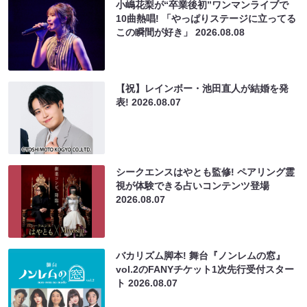
小嶋花梨が“卒業後初”ワンマンライブで
10曲熱唱! 「やっぱりステージに立ってる
この瞬間が好き」
2026.08.08
【祝】レインボー・池田直人が結婚を発
表!
2026.08.07
シークエンスはやとも監修! ペアリング霊
視が体験できる占いコンテンツ登場
2026.08.07
バカリズム脚本! 舞台『ノンレムの窓』
vol.2のFANYチケット1次先行受付スター
ト
2026.08.07