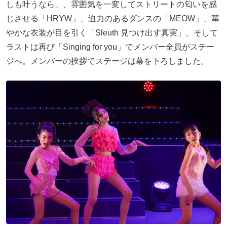
しも叶うなら」、雰囲気を一変してストリートの匂いを感
じさせる「HRYW」、迫力のあるダンスの「MEOW」、華
やかな衣装が目を引く「Sleuth 見つけ出す真実」、そして
ラストは再び「Singing for you」でメンバー全員がステー
ジへ。メンバーの挨拶でステージは幕を下ろしました。