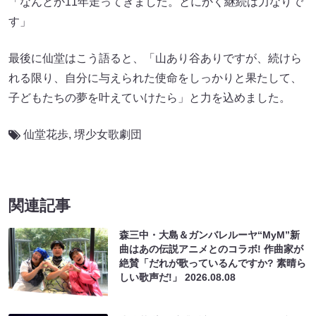
「なんとか11年走ってきました。とにかく継続は力なりで
す」
最後に仙堂はこう語ると、「山あり谷ありですが、続けら
れる限り、自分に与えられた使命をしっかりと果たして、
子どもたちの夢を叶えていけたら」と力を込めました。
仙堂花歩
,
堺少女歌劇団
関連記事
森三中・大島＆ガンバレルーヤ“MyM”新
曲はあの伝説アニメとのコラボ! 作曲家が
絶賛「だれが歌っているんですか? 素晴ら
しい歌声だ!」
2026.08.08