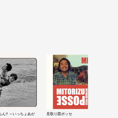
ちん!! ～いっちょあが
見取り図ポッセ