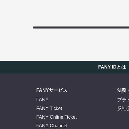
FANY IDとは
FANYサービス
法務
FANY
プラ
FANY Ticket
反社
FANY Online Ticket
FANY Channel