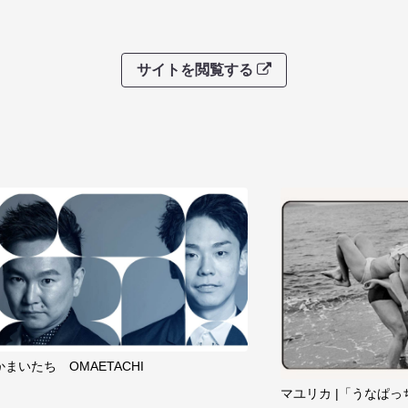
サイトを閲覧する
かまいたち OMAETACHI
マユリカ |「うなぱっ