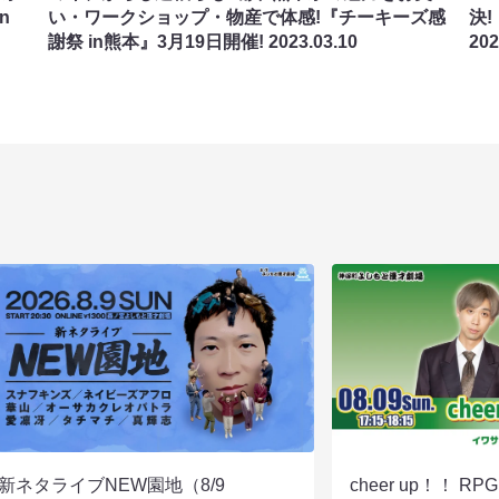
n
い・ワークショップ・物産で体感!『チーキーズ感
決!
謝祭 in熊本』3月19日開催!
2023.03.10
202
新ネタライブNEW園地（8/9
cheer up！！ R