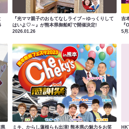
大
『光ママ親子のおもてなしライブ～ゆっくりして
吉本
5
はいよ♡～』が熊本県御船町で開催決定!
『O
2026.01.26
5月
本県
ミキ、からし蓮根らも出演! 熊本県の魅力をお笑
H