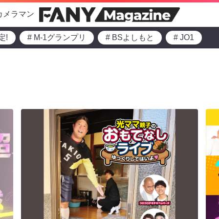
カメラマン
定!
# M-1グランプリ
# BSよしもと
# JO1