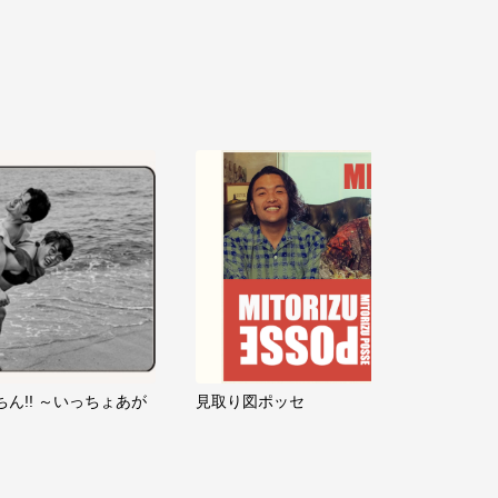
ちん!! ～いっちょあが
見取り図ポッセ