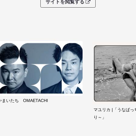
サイトを閲覧する
かまいたち OMAETACHI
マユリカ |「うなぱっ
り～」