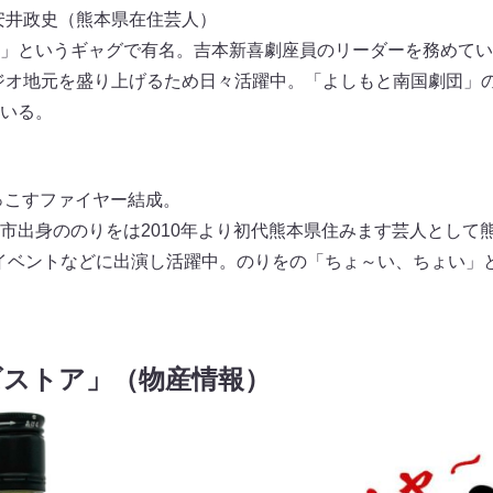
の安井政史（熊本県在住芸人）
」というギャグで有名。吉本新喜劇座員のリーダーを務めてい
ジオ地元を盛り上げるため日々活躍中。「よしもと南国劇団」
いる。
もっこすファイヤー結成。
市出身ののりをは2010年より初代熊本県住みます芸人として
イベントなどに出演し活躍中。のりをの「ちょ～い、ちょい」
ズストア」（物産情報）