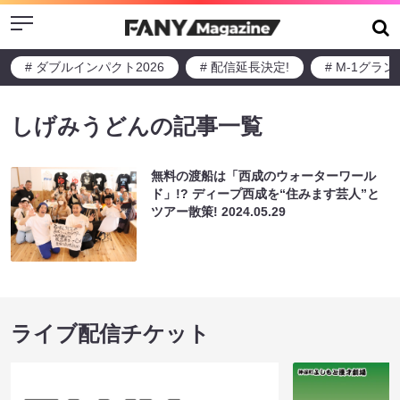
Menu
# ダブルインパクト2026
# 配信延長決定!
# M-1グラ
しげみうどんの記事一覧
無料の渡船は「西成のウォーターワール
ド」!? ディープ西成を“住みます芸人”と
ツアー散策!
2024.05.29
ライブ配信チケット