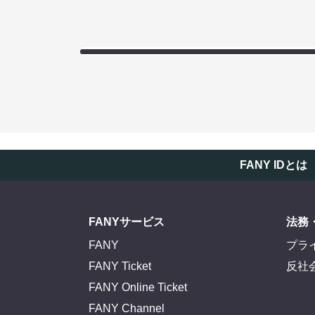
FANY IDとは
FANYサービス
法務
FANY
プラ
FANY Ticket
反社
FANY Online Ticket
FANY Channel