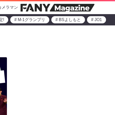
カメラマン
定!
# M-1グランプリ
# BSよしもと
# JO1