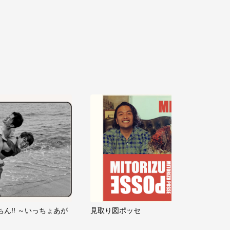
ちん!! ～いっちょあが
見取り図ポッセ