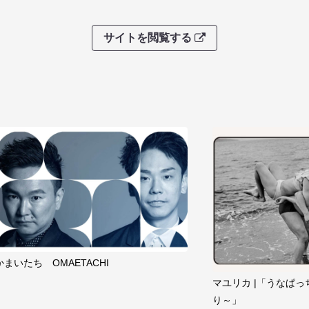
サイトを閲覧する
かまいたち OMAETACHI
マユリカ |「うなぱっ
り～」