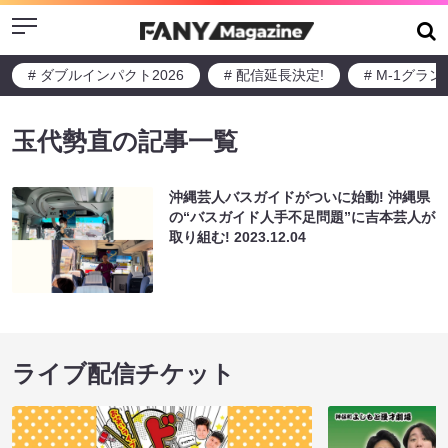
Menu
# ダブルインパクト2026
# 配信延長決定!
# M-1グラ
玉代勢直の記事一覧
沖縄芸人バスガイドがついに始動! 沖縄県
の“バスガイド人手不足問題”に吉本芸人が
取り組む!
2023.12.04
ライブ配信チケット