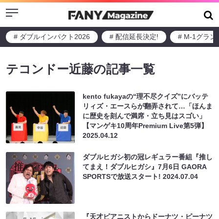
Menu
# ダブルインパクト2026
# 配信延長決定!
# M-1グラ
テコンドー近藤の記事一覧
kento fukayaの“理不尽クイズ”にバッテ
リィズ・エースらが翻弄されて…「ほんま
に歴史を刻んで満席・立ち見はスゴい」
【マンゲキ10周年Premium Live第5弾】
2025.04.12
ダブルヒガシ初の冠レギュラー番組『推し
てまえ！ダブルヒガシ』7月6日 GAORA
SPORTSで放送スタート!
2024.07.04
『天才ピアニストからドーナツ・ピーナツ