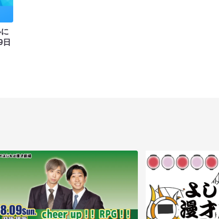
いに
9日