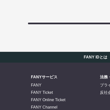
FANY IDとは
FANYサービス
法務
FANY
プラ
FANY Ticket
反社
FANY Online Ticket
FANY Channel