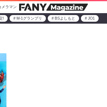
カメラマン
定!
# M-1グランプリ
# BSよしもと
# JO1