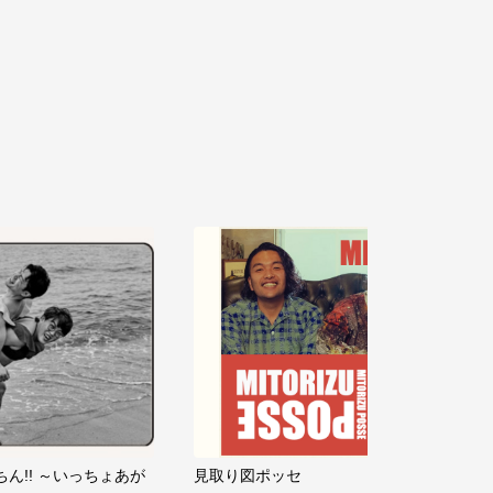
ちん!! ～いっちょあが
見取り図ポッセ