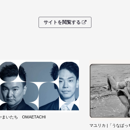
サイトを閲覧する
かまいたち OMAETACHI
マユリカ |「うなぱっ