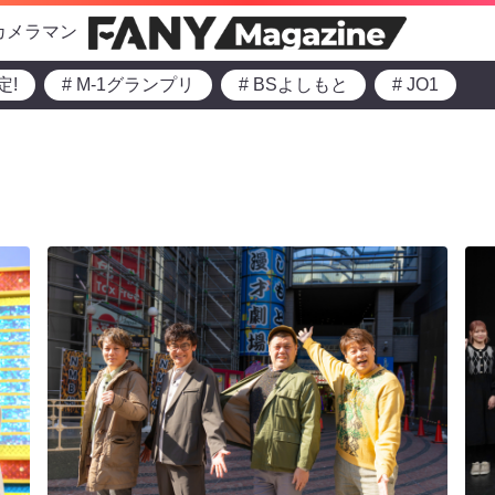
カメラマン
定!
# M-1グランプリ
# BSよしもと
# JO1