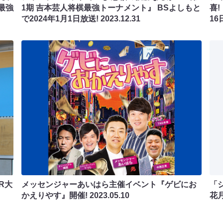
最強
1期 吉本芸人将棋最強トーナメント』 BSよしもと
喜
で2024年1月1日放送!
2023.12.31
16
R大
メッセンジャーあいはら主催イベント『ゲビにお
「
かえりやす』開催!
2023.05.10
花月