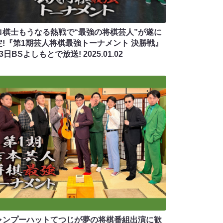
ロ棋士もうなる熱戦で“最強の将棋芸人”が遂に
定!『第1期芸人将棋最強トーナメント 決勝戦』
月3日BSよしもとで放送!
2025.01.02
ャンプーハットてつじが夢の将棋番組出演に歓