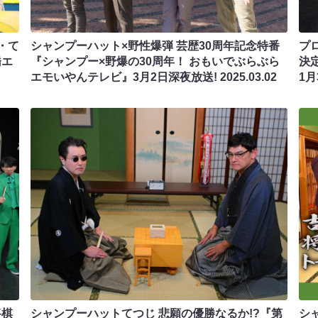
・て
シャンプーハット×野性爆弾 芸歴30周年記念特番
プ
橋エ
『シャンプー×野爆の30周年！ おもいでぶらぶら
決
エモいやんテレビ』3月2日深夜放送!
2025.03.02
1
将棋
シャンプーハットてつじ 悲願の優勝なるか!?『第
シ