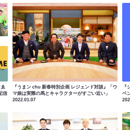
すゑ
『うまン chu 新春特別企画 レジェンド対談』「ウ
『
配信
マ娘は実際の馬とキャラクターがすごい近い」
ベ
2022.01.07
202