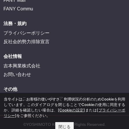
FANY Mall
FANY Commu
法務・規約
プライバシーポリシー
反社会的勢力排除宣言
会社情報
吉本興業株式会社
お問い合わせ
その他
よしもとニュースセンターアーカイブ
当サイトは、お客様の使いやすさ、利用状況の分析のためCookieを利用
しています。このダイアログを閉じることでCookieの使用に同意する
か、詳細を確認したい場合は、
[Cookieの設定]
または
[プライバシーポ
リシー]
をご参照ください。
©YOSHIMOTO KOGYO, All Rights Reserved.
閉じる