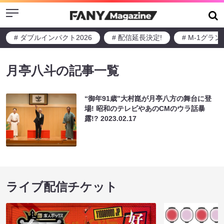
Menu
# ダブルインパクト2026
# 配信延長決定!
# M-1グラ
月亭八斗の記事一覧
“御年91歳”大村崑が月亭八方の舞台に登
場! 昭和のテレビやあのCMのウラ話暴
露!?
2023.02.17
ライブ配信チケット