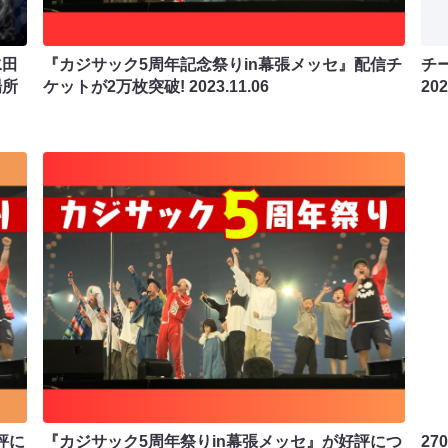
水田
『カジサック5周年記念祭りin幕張メッセ』配信チ
チー
場所
ケットが2万枚突破!
2023.11.06
202
評に
『カジサック5周年祭りin幕張メッセ』が好評につ
2