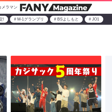
カメラマン
定!
# M-1グランプリ
# BSよしもと
# JO1