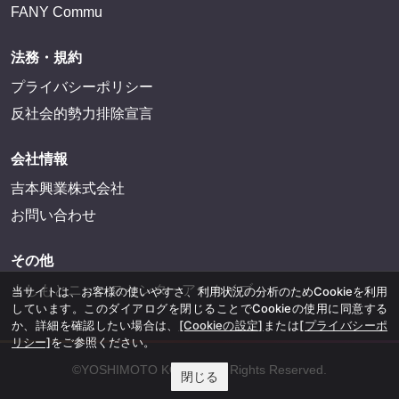
FANY Commu
法務・規約
プライバシーポリシー
反社会的勢力排除宣言
会社情報
吉本興業株式会社
お問い合わせ
その他
よしもとニュースセンターアーカイブ
当サイトは、お客様の使いやすさ、利用状況の分析のためCookieを利用
しています。このダイアログを閉じることでCookieの使用に同意する
か、詳細を確認したい場合は、
[Cookieの設定]
または
[プライバシーポ
リシー]
をご参照ください。
©YOSHIMOTO KOGYO, All Rights Reserved.
閉じる