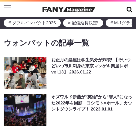
Menu
# ダブルインパクト2026
# 配信延長決定!
# M-1グラ
ウォンバットの記事一覧
お正月の楽屋は学生気分が炸裂! 【そいつ
どいつ市川刺身の東京マンゲキ楽屋レポ
vol.13】
2026.01.22
オズワルド伊藤が“英雄”から“罪人”になっ
た2022年を回顧「ヨシモト∞ホール」カウ
ントダウンライブ！
2023.01.01