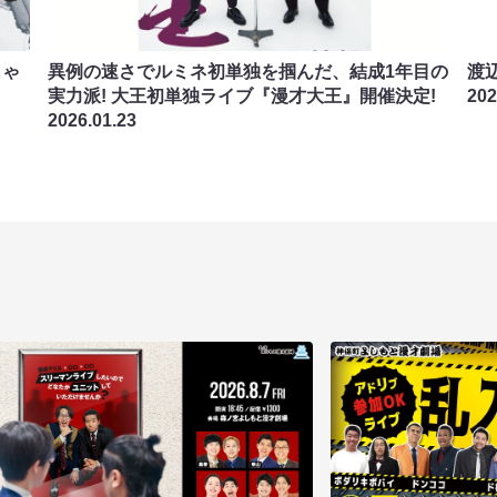
しゃ
異例の速さでルミネ初単独を掴んだ、結成1年目の
渡
実力派! 大王初単独ライブ『漫才大王』開催決定!
202
2026.01.23