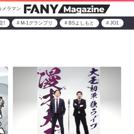
カメラマン
定!
# M-1グランプリ
# BSよしもと
# JO1