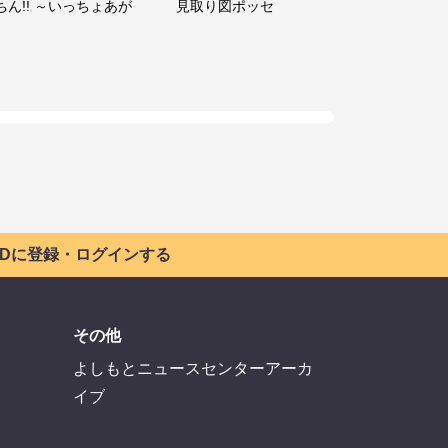
ちん!! ～いっちょあが
見取り図ポッセ
 IDに登録・ログインする
その他
よしもとニュースセンターアーカ
イブ