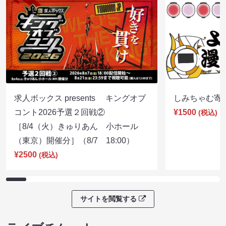
求人ボックス presents キングオブ
しみちゃむ寄席（
コント2026予選２回戦②
¥1500
(税込)
［8/4（火）きゅりあん 小ホール
（東京）開催分］（8/7 18:00）
¥2500
(税込)
サイトを閲覧する