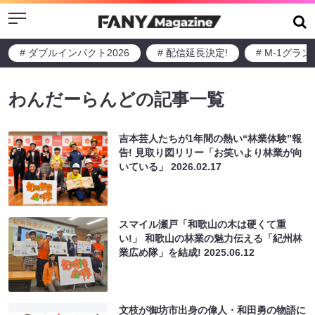
Menu
# ダブルインパクト2026
# 配信延長決定!
# M-1グラ
わんだーらんどの記事一覧
吉本芸人たちが1年間の熱い“林業体験”報
告! 見取り図リリー「お笑いより林業が向
いている」
2026.02.17
スマイル瀬戸「和歌山の木は硬くて重
い!」 和歌山の林業の魅力伝える「紀州林
業広め隊」を結成!
2025.06.12
文枝が御坊市出身の偉人・和田勇の物語に