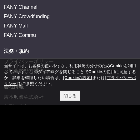
FANY Channel
FANY Crowdfunding
FANY Mall
FANY Commu
法務・規約
プライバシーポリシー
当サイトは、お客様の使いやすさ、利用状況の分析のためCookieを利用
反社会的勢力排除宣言
しています。このダイアログを閉じることでCookieの使用に同意する
か、詳細を確認したい場合は、
[Cookieの設定]
または
[プライバシーポ
リシー]
をご参照ください。
会社情報
閉じる
吉本興業株式会社
お問い合わせ
その他
よしもとニュースセンターアーカイブ