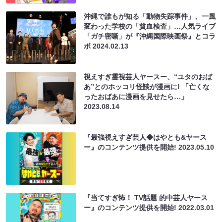
沖縄で誰もが知る「動物失踪事件」、一風
変わった学校の「貧血検査」…人気ライブ
「ガチ密噺」が『沖縄国際映画祭』とコラ
ボ
2024.02.13
視えすぎ霊視芸人ヤースー、“ユタのおば
あ”とのホッコリ怪談が漫画に! 「亡くな
ったおばあに漫画を見せたら…」
2023.08.14
『最強視えすぎ芸人◆はやとも&ヤース
ー』のコンテンツ提供を開始!
2023.05.10
『当てすぎ怖！ TV話題 的中芸人ヤース
ー』のコンテンツ提供を開始!
2022.03.01