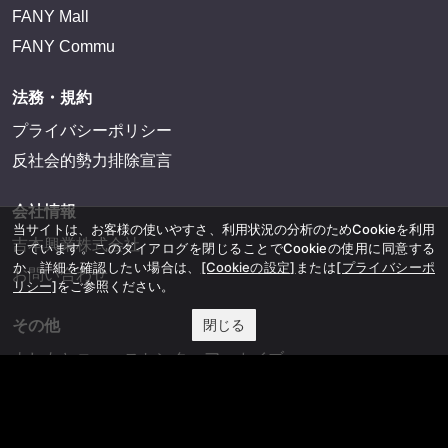
FANY Mall
FANY Commu
法務・規約
プライバシーポリシー
反社会的勢力排除宣言
会社情報
当サイトは、お客様の使いやすさ、利用状況の分析のためCookieを利用
吉本興業株式会社
しています。このダイアログを閉じることでCookieの使用に同意する
か、詳細を確認したい場合は、
[Cookieの設定]
または
[プライバシーポ
お問い合わせ
リシー]
をご参照ください。
閉じる
その他
よしもとニュースセンターアーカイブ