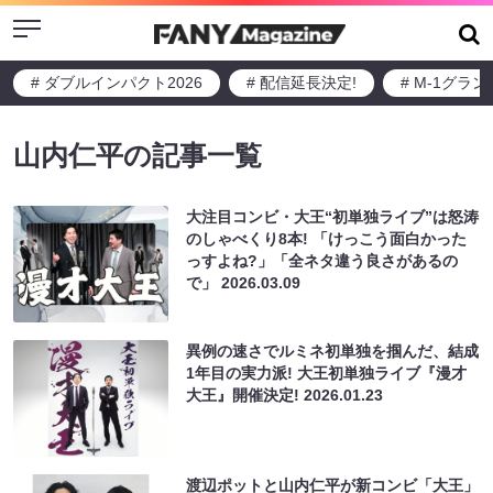
Menu
# ダブルインパクト2026
# 配信延長決定!
# M-1グラ
山内仁平の記事一覧
大注目コンビ・大王“初単独ライブ”は怒涛
のしゃべくり8本! 「けっこう面白かった
っすよね?」「全ネタ違う良さがあるの
で」
2026.03.09
異例の速さでルミネ初単独を掴んだ、結成
1年目の実力派! 大王初単独ライブ『漫才
大王』開催決定!
2026.01.23
渡辺ポットと山内仁平が新コンビ「大王」